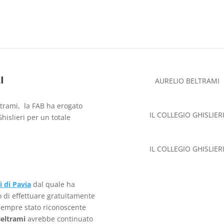
I
AURELIO BELTRAMI
ltrami, la FAB ha erogato
IL COLLEGIO GHISLIER
islieri per un totale
IL COLLEGIO GHISLIER
i di Pavia
dal quale ha
 di effettuare gratuitamente
sempre stato riconoscente
eltrami
avrebbe continuato