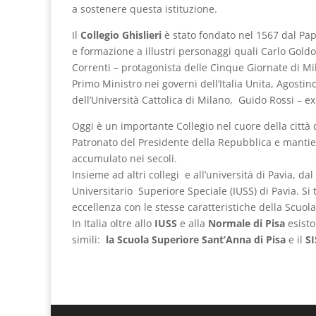
a sostenere questa istituzione.
Il
Collegio Ghislieri
è stato fondato nel 1567 dal Papa
e formazione a illustri personaggi quali Carlo Gol
Correnti – protagonista delle Cinque Giornate di M
Primo Ministro nei governi dell’Italia Unita, Agosti
dell’Università Cattolica di Milano, Guido Rossi – 
Oggi è un importante Collegio nel cuore della città d
Patronato del Presidente della Repubblica e mantien
accumulato nei secoli.
Insieme ad altri collegi e all’università di Pavia, dal
Universitario Superiore Speciale (IUSS) di Pavia. Si t
eccellenza con le stesse caratteristiche della Scuo
In Italia oltre allo
IUSS
e alla
Normale di Pisa
esisto
simili:
la Scuola Superiore Sant’Anna di Pisa
e il
SI