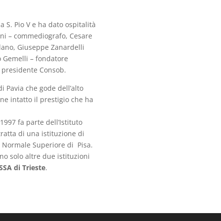
 S. Pio V e ha dato ospitalità
doni – commediografo, Cesare
ilano, Giuseppe Zanardelli
no Gemelli – fondatore
ex presidente Consob.
i Pavia che gode dell’alto
e intatto il prestigio che ha
 1997 fa parte dell’Istituto
ratta di una istituzione di
la Normale Superiore di Pisa.
no solo altre due istituzioni
SSA di Trieste
.